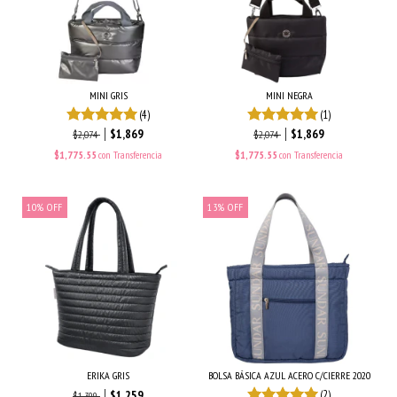
MINI GRIS
MINI NEGRA
(4)
(1)
$1,869
$1,869
$2,074
$2,074
$1,775.55
con
Transferencia
$1,775.55
con
Transferencia
10
%
OFF
13
%
OFF
ERIKA GRIS
BOLSA BÁSICA AZUL ACERO C/CIERRE 2020
$1,259
(2)
$1,399