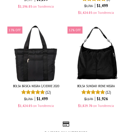
$1,499
$1,716
$1,196.05
con
Transferencia
$1,424.05
con
Transferencia
13
%
OFF
12
%
OFF
BOLSA BÁSICA NEGRA C/CIERRE 2020
BOLSA SUNDAR IRENE NEGRA
(12)
(12)
$1,499
$1,926
$1,716
$2,178
$1,424.05
con
Transferencia
$1,829.70
con
Transferencia