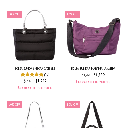
10
%
OFF
10
%
OFF
BOLSA SUNDAR NEGRA C/CIERRE
BOLSA SUNDAR MARTINA LAVANDA
(19)
$1,589
$1,767
$1,969
$2,192
$1,509.55
con
Transferencia
$1,870.55
con
Transferencia
10
%
OFF
10
%
OFF