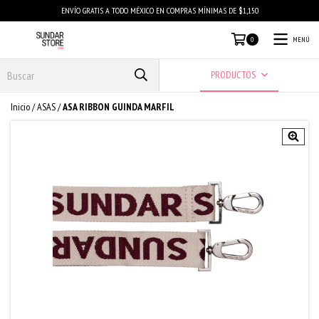
ENVÍO GRATIS A TODO MÉXICO EN COMPRAS MÍNIMAS DE $1,150
MENÚ
0
PRODUCTOS
Inicio
/
ASAS
/
ASA RIBBON GUINDA MARFIL