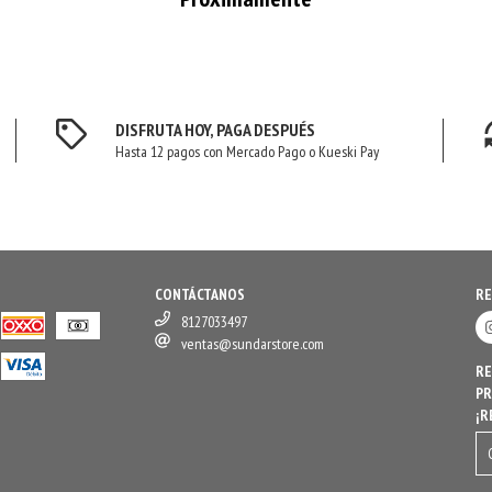
DISFRUTA HOY, PAGA DESPUÉS
Hasta 12 pagos con Mercado Pago o Kueski Pay
CONTÁCTANOS
RE
8127033497
ventas@sundarstore.com
RE
PR
¡R